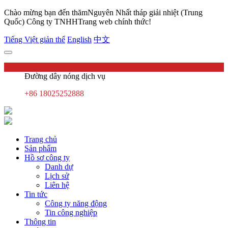
Chào mừng bạn đến thămNguyên Nhất tháp giải nhiệt (Trung
Quốc) Công ty TNHHTrang web chính thức!
Tiếng Việt giản thể
English
中文
Đường dây nóng dịch vụ
+86 18025252888
Trang chủ
Sản phẩm
Hồ sơ công ty
Danh dự
Lịch sử
Liên hệ
Tin tức
Công ty năng động
Tin công nghiệp
Thông tin