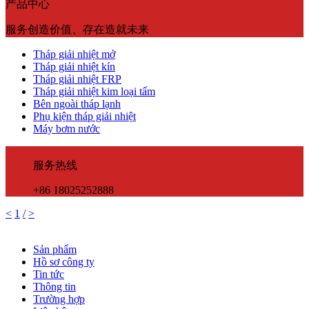
产品中心
服务创造价值、存在造就未来
Tháp giải nhiệt mở
Tháp giải nhiệt kín
Tháp giải nhiệt FRP
Tháp giải nhiệt kim loại tấm
Bên ngoài tháp lạnh
Phụ kiện tháp giải nhiệt
Máy bơm nước
服务热线
+86 18025252888
<
1
/
>
Sản phẩm
Hồ sơ công ty
Tin tức
Thông tin
Trường hợp