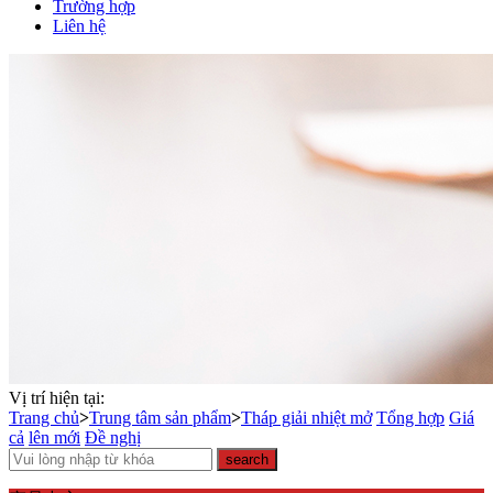
Trường hợp
Liên hệ
Vị trí hiện tại:
Trang chủ
>
Trung tâm sản phẩm
>
Tháp giải nhiệt mở
Tổng hợp
Giá
cả
lên mới
Đề nghị